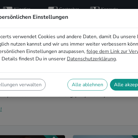
Künstler
Gastgeber
Konzerte
entdecken
finden
besuchen
persönlichen Einstellungen
certs verwendet Cookies und andere Daten, damit Du unsere 
ik für die
lich nutzen kannst und wir uns immer weiter verbessern kön
ersönlichen Einstellungen anzupassen,
folge dem Link zur Ve
y in Ulm
 Details findest Du in unserer
Datenschutzerklärung
.
ezogen und möchtest jetzt die ersten Erinnerungen
f Deiner Einweihungsparty in Ulm kannst Du Dir
ellungen verwalten
Alle ablehnen
Alle akzep
n Glanz erstrahlt. Auf SofaConcerts findest Du
 die perfekt auf Deine Einweihungsparty in Ulm passen.
!