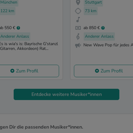
München
Stuttgart
122 km
73 km
ab 550 €
ab 850 €
Anderer Anlass
Anderer Anlass
Es is wia's is: Bayrische G'stanzl
New Wave Pop für jedes Al
(Gitarren, Akkordeon) Rat...
Zum Profil
Zum Profil
Entdecke weitere Musiker*innen
igen Dir die passenden Musiker*innen.