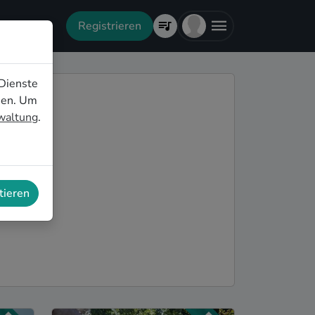
Registrieren
Dienste
nen. Um
rwaltung
.
tieren