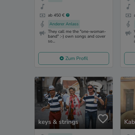
ab 450 €
Anderer Anlass
They call me the "one-woman-
band" :-) own songs and cover
so...
Zum Profil
keys & strings
Kab