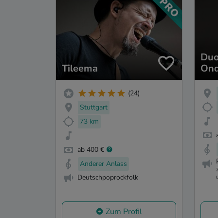
Duo
Tileema
Ond
(24)
Stuttgart
73 km
ab 400 €
Anderer Anlass
Deutschpoprockfolk
Zum Profil