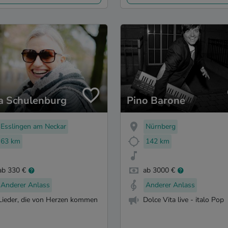
a Schulenburg
Pino Barone
Esslingen am Neckar
Nürnberg
63 km
142 km
ab 330 €
ab 3000 €
Anderer Anlass
Anderer Anlass
Lieder, die von Herzen kommen
Dolce Vita live - italo Pop