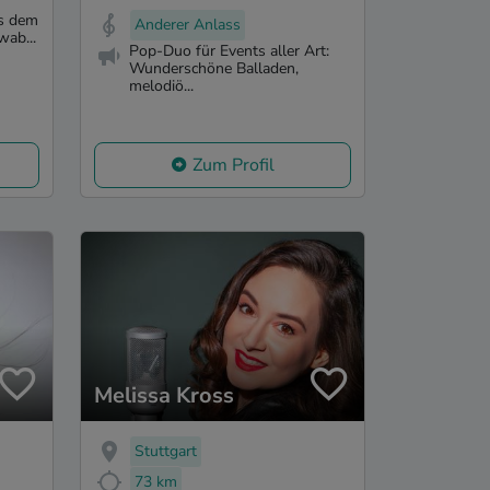
us dem
Anderer Anlass
wab...
Pop-Duo für Events aller Art:
Wunderschöne Balladen,
melodiö...
Zum Profil
Melissa Kross
Stuttgart
73 km