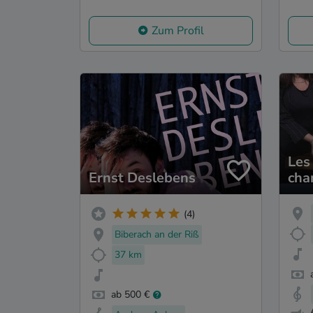
Zum Profil
Les
Ernst Deslebens
cha
(4)
Biberach an der Riß
37 km
ab 500 €