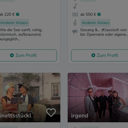
ab 220 €
ab 550 €
Anderer Anlass
Anderer Anlass
Wie die See sanft, ruhig,
Gesang &... (Klassisch von
stürmisch, aufbrausend,
bis Opernarie oder eigene..
ausgeglich...
Zum Profil
Zum Profil
inettsstückl
irgend