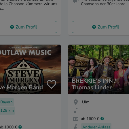
de la Chanson kümmern wir uns
Chansons der 30er Jahre
u...
Zum Profil
Zum Profil
BREKKIE'S INN /
ve Morgen Band
Thomas Linder
Bayern
Ulm
128 km
ab 1600 €
ab 1000 €
Anderer Anlass