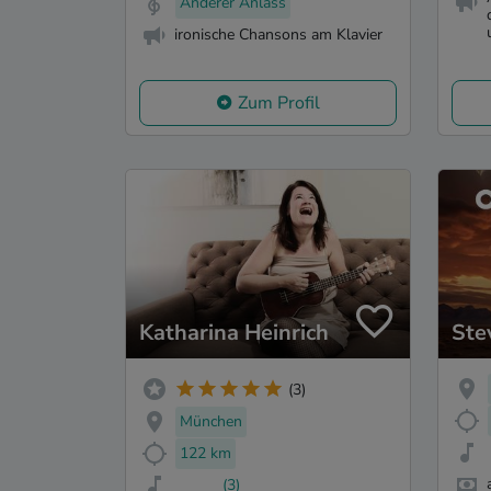
Anderer Anlass
ironische Chansons am Klavier
Zum Profil
Katharina Heinrich
Ste
(3)
München
122 km
(3)