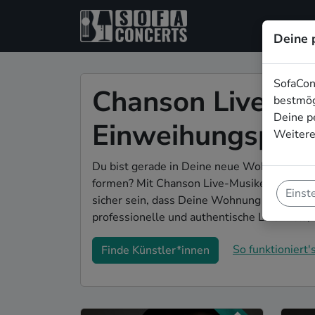
Deine 
SofaCon
Chanson Live-Mus
bestmög
Deine p
Einweihungspart
Weitere
Du bist gerade in Deine neue Wohnung eing
formen? Mit Chanson Live-Musiker*innen au
Einst
sicher sein, dass Deine Wohnung im richtige
professionelle und authentische Live-Acts,
So funktioniert's
Finde Künstler*innen