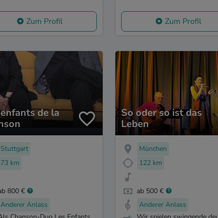
Zum Profil
Zum Profil
 enfants de la
So oder so ist das
nson
Leben
Stuttgart
München
73 km
122 km
ab 800 €
ab 500 €
Anderer Anlass
Anderer Anlass
Als Chanson-Duo Les Enfants
Wir spielen swingende de