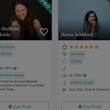
 Reflets
ulés
Anna Jukebox
Konstanz
(2)
101 km
München
122 km
ab 700 €
Anderer Anlass
ab 750 €
Poetische Konzertabende
Anderer Anlass
zwischen Chanson, Kunstlied
und Tang...
Jazz, Pop, Soul & Chanson
Zum Profil
Zum Profil