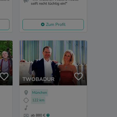
seift recht tüchtig ein!"
Zum Profil
TWOBADUR
München
122 km
ab 880 €