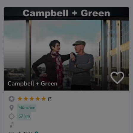
Campbell + Green
(3)
München
57 km