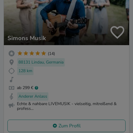
Simons Musik
(14)
88131 Lindau, Germania
128 km
ab 299 €
Anderer Anlass
Echte & nahbare LIVEMUSIK - vielseitig, mitreißend &
profess...
Zum Profil