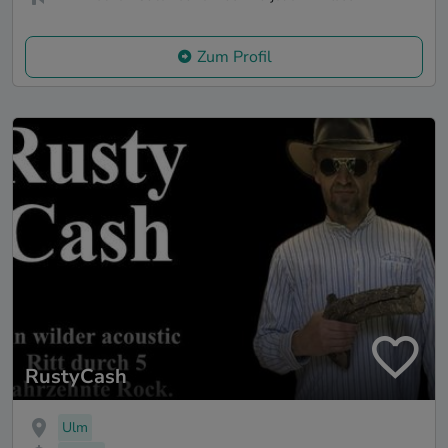
Zum Profil
RustyCash
Ulm