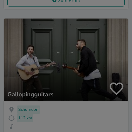
Zum Profil
Gallopingguitars
Schorndorf
112 km