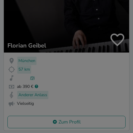
Florian Geibel
München
57 km
(9)
ab 390 €
Anderer Anlass
Vielseitig
Zum Profil