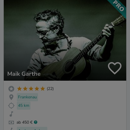
Maik Garthe
(22)
Frankenau
45 km
ab 450 €