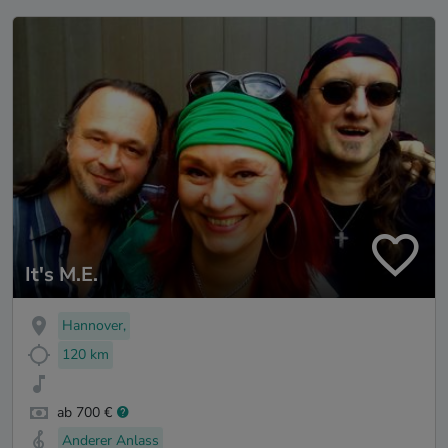
It's M.E.
Hannover,
120 km
ab 700 €
Anderer Anlass