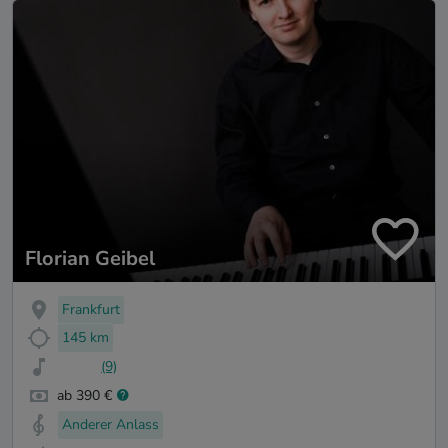
Florian Geibel
Frankfurt
145 km
(9)
ab 390 €
Anderer Anlass