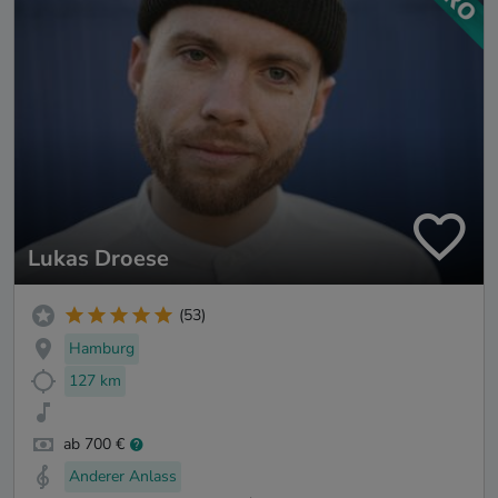
Lukas Droese
(53)
Hamburg
127 km
ab 700 €
Anderer Anlass