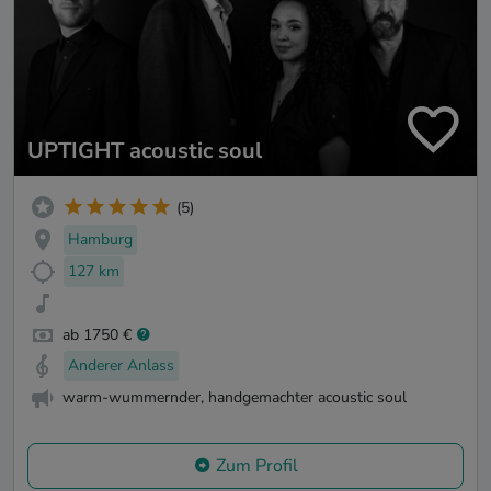
UPTIGHT acoustic soul
(5)
Hamburg
127 km
ab 1750 €
Anderer Anlass
warm-wummernder, handgemachter acoustic soul
Zum Profil