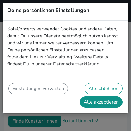
Deine persönlichen Einstellungen
Registrieren
SofaConcerts verwendet Cookies und andere Daten,
damit Du unsere Dienste bestmöglich nutzen kannst
Soul Live-Musik für die
und wir uns immer weiter verbessern können. Um
Einweihungsparty in Oldenburg
Deine persönlichen Einstellungen anzupassen,
folge dem Link zur Verwaltung
. Weitere Details
Du bist gerade in Deine neue Wohnung eingezogen
findest Du in unserer
Datenschutzerklärung
.
und möchtest jetzt die ersten Erinnerungen formen?
Mit Soul Live-Musiker*innen auf Deiner
Einweihungsparty in Oldenburg kannst Du Dir sicher
sein, dass Deine Wohnung im richtigen Glanz
Einstellungen verwalten
Alle ablehnen
erstrahlt. Auf SofaConcerts findest Du professionelle
und authentische Live-Acts, die perfekt auf Deine
Alle akzeptieren
Einweihungsparty in Oldenburg passen.
So funktioniert's!
Finde Künstler*innen