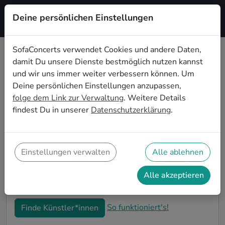
Deine persönlichen Einstellungen
Registrieren
SofaConcerts verwendet Cookies und andere Daten,
damit Du unsere Dienste bestmöglich nutzen kannst
Gospel Live-Musik für die
und wir uns immer weiter verbessern können. Um
Einweihungsparty in Bonn
Deine persönlichen Einstellungen anzupassen,
folge dem Link zur Verwaltung
. Weitere Details
Du bist gerade in Deine neue Wohnung eingezogen
findest Du in unserer
Datenschutzerklärung
.
und möchtest jetzt die ersten Erinnerungen formen?
Mit Gospel Live-Musiker*innen auf Deiner
Einweihungsparty in Bonn kannst Du Dir sicher sein,
dass Deine Wohnung im richtigen Glanz erstrahlt. Auf
Einstellungen verwalten
Alle ablehnen
SofaConcerts findest Du professionelle und
authentische Live-Acts, die perfekt auf Deine
Alle akzeptieren
Einweihungsparty in Bonn passen.
So funktioniert's!
Finde Künstler*innen