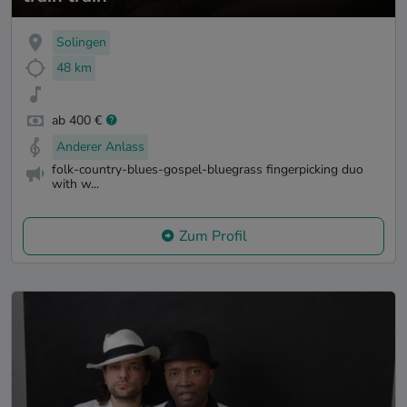
Solingen
48 km
ab 400 €
Anderer Anlass
folk-country-blues-gospel-bluegrass fingerpicking duo
with w...
Zum Profil