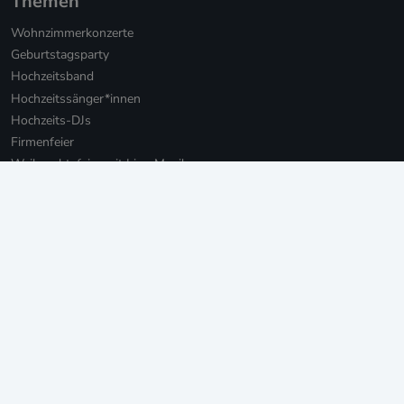
Themen
Wohnzimmerkonzerte
Geburtstagsparty
Hochzeitsband
Hochzeitssänger*innen
Hochzeits-DJs
Firmenfeier
Weihnachtsfeier mit Live-Musik
Online Weihnachtsfeier
Musikbotschaft für Firmen
Persönliche Musikbotschaften
Livestream Konzerte für Firmen
Private Livestream Konzerte
Online Geburtstag
Junggesellinnenabschied
Einweihungsfeier
Walking Act