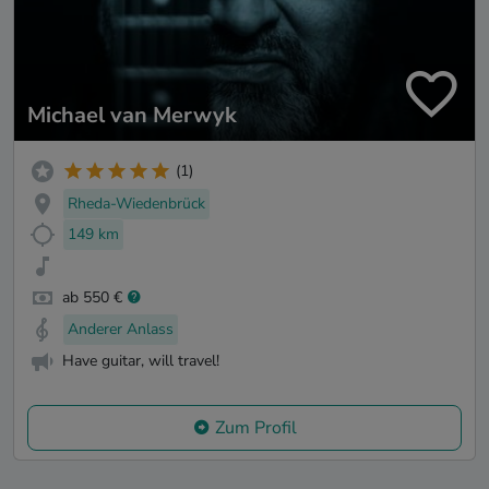
Michael van Merwyk
(1)
Rheda-Wiedenbrück
149 km
ab 550 €
Anderer Anlass
Have guitar, will travel!
Zum Profil