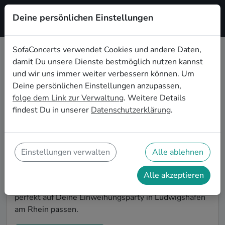
Deine persönlichen Einstellungen
Registrieren
SofaConcerts verwendet Cookies und andere Daten,
damit Du unsere Dienste bestmöglich nutzen kannst
Punk Live-Musik für die
und wir uns immer weiter verbessern können. Um
Einweihungsparty in Ludwigshafen
Deine persönlichen Einstellungen anzupassen,
am Rhein
folge dem Link zur Verwaltung
. Weitere Details
findest Du in unserer
Datenschutzerklärung
.
Du bist gerade in Deine neue Wohnung eingezogen
und möchtest jetzt die ersten Erinnerungen formen?
Mit Punk Live-Musiker*innen auf Deiner
Einweihungsparty in Ludwigshafen am Rhein kannst
Einstellungen verwalten
Alle ablehnen
Du Dir sicher sein, dass Deine Wohnung im richtigen
Glanz erstrahlt. Auf SofaConcerts findest Du
Alle akzeptieren
professionelle und authentische Live-Acts, die
perfekt auf Deine Einweihungsparty in Ludwigshafen
am Rhein passen.