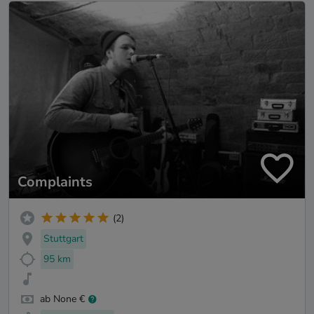
Complaints
(2)
Stuttgart
95 km
ab None €