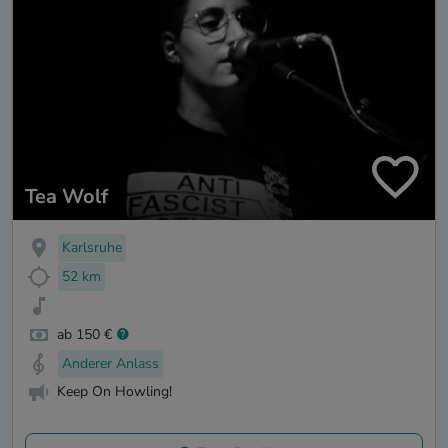
Tea Wolf
Karlsruhe
52 km
ab 150 €
Anderer Anlass
Keep On Howling!