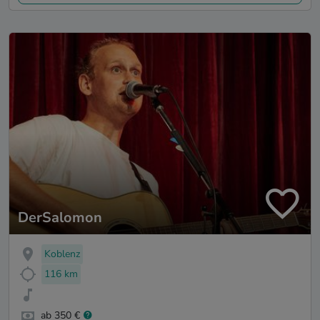
DerSalomon
Koblenz
116 km
ab 350 €