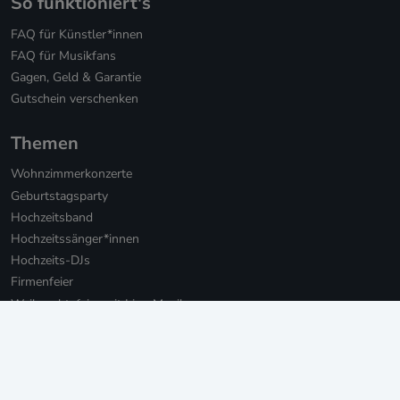
So funktioniert's
FAQ für Künstler*innen
FAQ für Musikfans
Gagen, Geld & Garantie
Gutschein verschenken
Themen
Wohnzimmerkonzerte
Geburtstagsparty
Hochzeitsband
Hochzeitssänger*innen
Hochzeits-DJs
Firmenfeier
Weihnachtsfeier mit Live-Musik
Online Weihnachtsfeier
Musikbotschaft für Firmen
Persönliche Musikbotschaften
Livestream Konzerte für Firmen