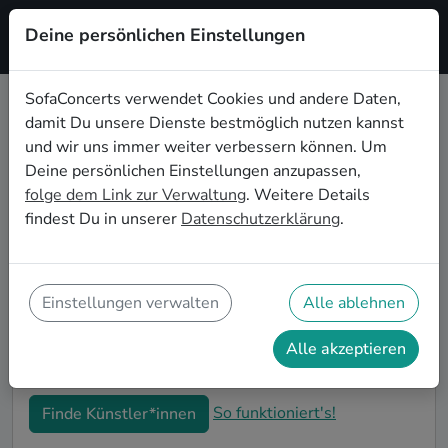
Deine persönlichen Einstellungen
Registrieren
SofaConcerts verwendet Cookies und andere Daten,
damit Du unsere Dienste bestmöglich nutzen kannst
Welt- Live-Musik für die
und wir uns immer weiter verbessern können. Um
Einweihungsparty in San Francisco
Deine persönlichen Einstellungen anzupassen,
folge dem Link zur Verwaltung
. Weitere Details
Du bist gerade in Deine neue Wohnung eingezogen
findest Du in unserer
Datenschutzerklärung
.
und möchtest jetzt die ersten Erinnerungen formen?
Mit Welt- Live-Musiker*innen auf Deiner
Einweihungsparty in San Francisco kannst Du Dir
sicher sein, dass Deine Wohnung im richtigen Glanz
Einstellungen verwalten
Alle ablehnen
erstrahlt. Auf SofaConcerts findest Du professionelle
und authentische Live-Acts, die perfekt auf Deine
Alle akzeptieren
Einweihungsparty in San Francisco passen.
So funktioniert's!
Finde Künstler*innen