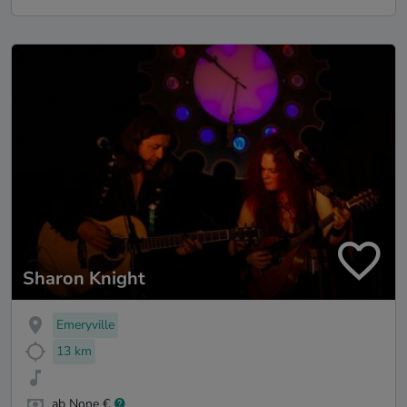
Sharon Knight
Emeryville
13 km
ab None €