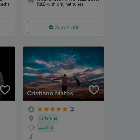
sechs
R&B with original tunes
Zum Profil
Cristiano Matos
(2)
Karlsruhe
135 km