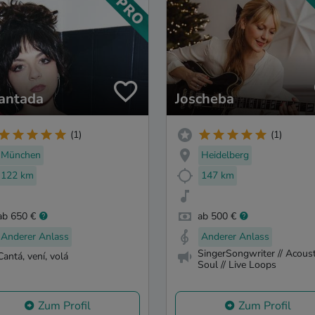
antada
Joscheba
(1)
(1)
München
Heidelberg
122 km
147 km
ab 650 €
ab 500 €
Anderer Anlass
Anderer Anlass
SingerSongwriter // Acoust
Cantá, vení, volá
Soul // Live Loops
Zum Profil
Zum Profil