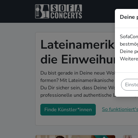
Deine 
SofaCon
Lateinamerikanis
bestmög
Deine p
die Einweihungs
Weitere
Du bist gerade in Deine neue Wohnung eing
formen? Mit Lateinamerikanische Live-Musi
Einst
Du Dir sicher sein, dass Deine Wohnung im r
professionelle und authentische Live-Acts,
So funktioniert's
Finde Künstler*innen