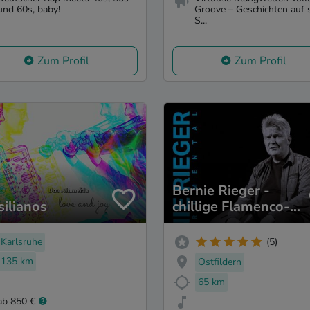
und 60s, baby!
Groove – Geschichten auf 
S...
Zum Profil
Zum Profil
Bernie Rieger -
silianos
chillige Flamenco-
Gitarren-Lounge-
Musik
Karlsruhe
(5)
135 km
Ostfildern
65 km
ab 850 €