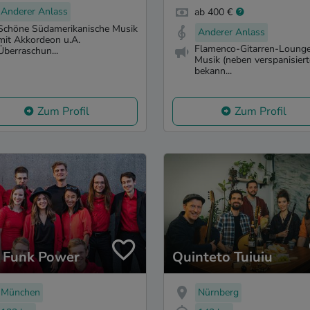
Anderer Anlass
ab 400 €
Schöne Südamerikanische Musik
Anderer Anlass
mit Akkordeon u.A.
Flamenco-Gitarren-Loung
Überraschun...
Musik (neben verspanisier
bekann...
Zum Profil
Zum Profil
l Funk Power
Quinteto Tuiuiu
München
Nürnberg