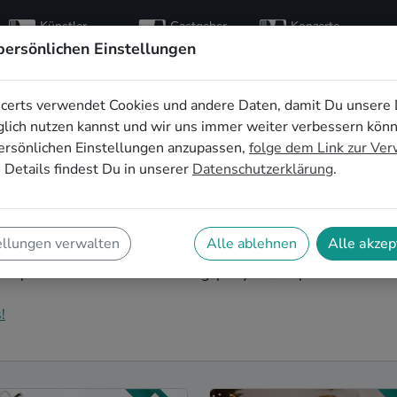
Künstler
Gastgeber
Konzerte
entdecken
finden
besuchen
persönlichen Einstellungen
certs verwendet Cookies und andere Daten, damit Du unsere 
che Live-Musik für
lich nutzen kannst und wir uns immer weiter verbessern kön
ersönlichen Einstellungen anzupassen,
folge dem Link zur Ve
party in Ulm
 Details findest Du in unserer
Datenschutzerklärung
.
ezogen und möchtest jetzt die ersten Erinnerungen
ker*innen auf Deiner Einweihungsparty in Ulm kannst
ellungen verwalten
Alle ablehnen
Alle akzep
ichtigen Glanz erstrahlt. Auf SofaConcerts findest Du
 die perfekt auf Deine Einweihungsparty in Ulm passen.
!