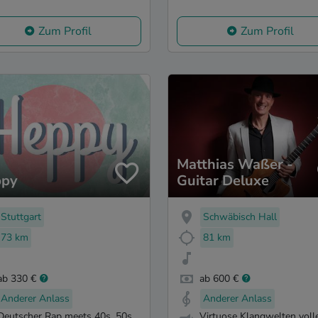
Zum Profil
Zum Profil
Matthias Waßer -
ppy
Guitar Deluxe
Stuttgart
Schwäbisch Hall
73 km
81 km
ab 330 €
ab 600 €
Anderer Anlass
Anderer Anlass
Deutscher Rap meets 40s, 50s
Virtuose Klangwelten voll