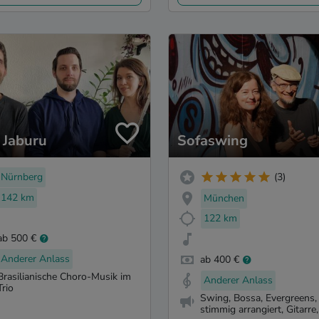
o Jaburu
Sofaswing
Nürnberg
(3)
142 km
München
122 km
ab 500 €
Anderer Anlass
ab 400 €
Brasilianische Choro-Musik im
Anderer Anlass
Trio
Swing, Bossa, Evergreens,
stimmig arrangiert, Gitarre, 