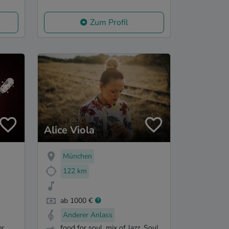
Zum Profil
Alice Viola
München
122 km
ab 1000 €
Anderer Anlass
er
food for soul, mix of Jazz, Soul ,