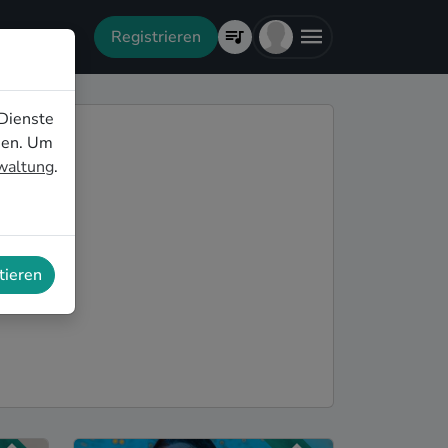
Registrieren
Dienste
nen. Um
rwaltung
.
tieren