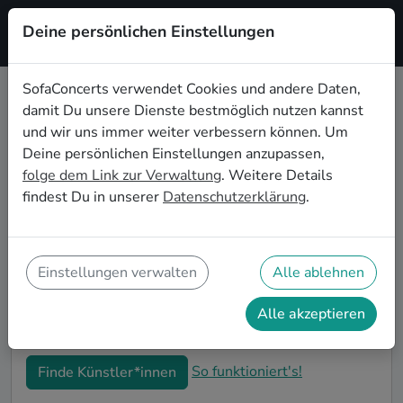
Deine persönlichen Einstellungen
Registrieren
SofaConcerts verwendet Cookies und andere Daten,
damit Du unsere Dienste bestmöglich nutzen kannst
Lateinamerikanische Live-Musik
und wir uns immer weiter verbessern können. Um
für die Einweihungsparty in Dublin
Deine persönlichen Einstellungen anzupassen,
folge dem Link zur Verwaltung
. Weitere Details
Du bist gerade in Deine neue Wohnung eingezogen
findest Du in unserer
Datenschutzerklärung
.
und möchtest jetzt die ersten Erinnerungen formen?
Mit Lateinamerikanische Live-Musiker*innen auf
Deiner Einweihungsparty in Dublin kannst Du Dir
sicher sein, dass Deine Wohnung im richtigen Glanz
Einstellungen verwalten
Alle ablehnen
erstrahlt. Auf SofaConcerts findest Du professionelle
und authentische Live-Acts, die perfekt auf Deine
Alle akzeptieren
Einweihungsparty in Dublin passen.
So funktioniert's!
Finde Künstler*innen