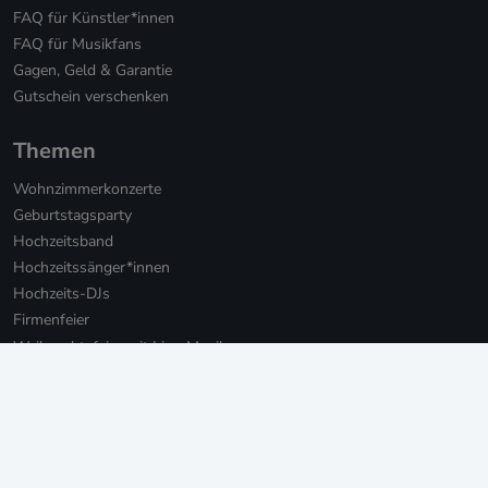
FAQ für Künstler*innen
FAQ für Musikfans
Gagen, Geld & Garantie
Gutschein verschenken
Themen
Wohnzimmerkonzerte
Geburtstagsparty
Hochzeitsband
Hochzeitssänger*innen
Hochzeits-DJs
Firmenfeier
Weihnachtsfeier mit Live-Musik
Online Weihnachtsfeier
Musikbotschaft für Firmen
Persönliche Musikbotschaften
Livestream Konzerte für Firmen
Private Livestream Konzerte