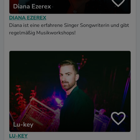
Diana Ezerex
DIANA EZEREX
Diana ist eine erfahrene Singer Songwriterin und gibt
regelmäßig Musikworkshops!
Lu-key
LU-KEY