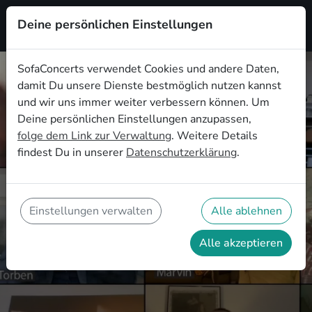
Deine persönlichen Einstellungen
Registrieren
SofaConcerts verwendet Cookies und andere Daten,
damit Du unsere Dienste bestmöglich nutzen kannst
und wir uns immer weiter verbessern können. Um
Deine persönlichen Einstellungen anzupassen,
folge dem Link zur Verwaltung
. Weitere Details
Die 5 besten Online
findest Du in unserer
Datenschutzerklärung
.
Teambuilding-Ideen als
virtuelles Teamevent
Besondere musikalische Teambuilding-
Einstellungen verwalten
Alle ablehnen
Ideen
Alle akzeptieren