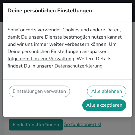
Deine persönlichen Einstellungen
Registrieren
SofaConcerts verwendet Cookies und andere Daten,
damit Du unsere Dienste bestmöglich nutzen kannst
Instrumentale Live-Musik für die
und wir uns immer weiter verbessern können. Um
Einweihungsparty in Oldenburg
Deine persönlichen Einstellungen anzupassen,
folge dem Link zur Verwaltung
. Weitere Details
Du bist gerade in Deine neue Wohnung eingezogen
findest Du in unserer
Datenschutzerklärung
.
und möchtest jetzt die ersten Erinnerungen formen?
Mit Instrumentale Live-Musiker*innen auf Deiner
Einweihungsparty in Oldenburg kannst Du Dir sicher
sein, dass Deine Wohnung im richtigen Glanz
Einstellungen verwalten
Alle ablehnen
erstrahlt. Auf SofaConcerts findest Du professionelle
und authentische Live-Acts, die perfekt auf Deine
Alle akzeptieren
Einweihungsparty in Oldenburg passen.
So funktioniert's!
Finde Künstler*innen