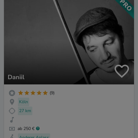
Daniil
(9)
Köln
27 km
ab 250 €
Anderer Anlass