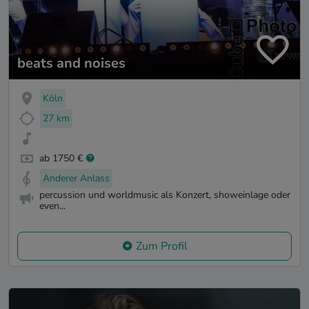
beats and noises
Köln
27 km
ab 1750 €
Anderer Anlass
percussion und worldmusic als Konzert, showeinlage oder
even...
Zum Profil