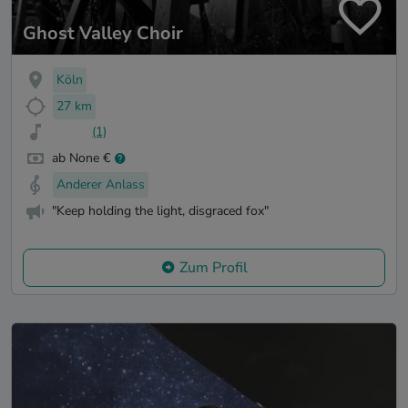
Ghost Valley Choir
Köln
27 km
(1)
ab None €
Anderer Anlass
"Keep holding the light, disgraced fox"
Zum Profil