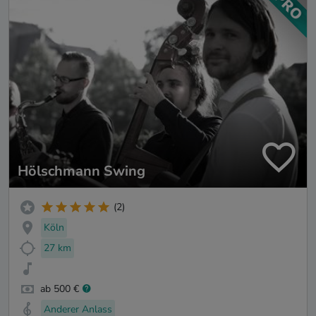
Hölschmann Swing
(2)
Köln
27 km
ab 500 €
Anderer Anlass