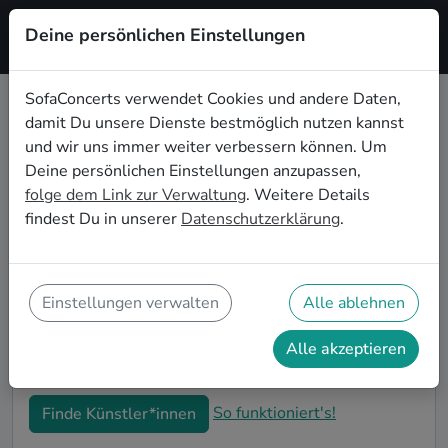
Deine persönlichen Einstellungen
Registrieren
SofaConcerts verwendet Cookies und andere Daten,
damit Du unsere Dienste bestmöglich nutzen kannst
Instrumentale Live-Musik für die
und wir uns immer weiter verbessern können. Um
Einweihungsparty in Solingen
Deine persönlichen Einstellungen anzupassen,
folge dem Link zur Verwaltung
. Weitere Details
Du bist gerade in Deine neue Wohnung eingezogen
findest Du in unserer
Datenschutzerklärung
.
und möchtest jetzt die ersten Erinnerungen formen?
Mit Instrumentale Live-Musiker*innen auf Deiner
Einweihungsparty in Solingen kannst Du Dir sicher
sein, dass Deine Wohnung im richtigen Glanz
Einstellungen verwalten
Alle ablehnen
erstrahlt. Auf SofaConcerts findest Du professionelle
und authentische Live-Acts, die perfekt auf Deine
Alle akzeptieren
Einweihungsparty in Solingen passen.
So funktioniert's!
Finde Künstler*innen