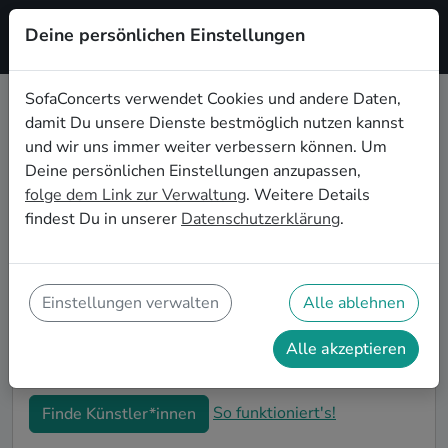
Deine persönlichen Einstellungen
Registrieren
SofaConcerts verwendet Cookies und andere Daten,
damit Du unsere Dienste bestmöglich nutzen kannst
Instrumentale Live-Musik für die
und wir uns immer weiter verbessern können. Um
Einweihungsparty in New York
Deine persönlichen Einstellungen anzupassen,
folge dem Link zur Verwaltung
. Weitere Details
Du bist gerade in Deine neue Wohnung eingezogen
findest Du in unserer
Datenschutzerklärung
.
und möchtest jetzt die ersten Erinnerungen formen?
Mit Instrumentale Live-Musiker*innen auf Deiner
Einweihungsparty in New York kannst Du Dir sicher
sein, dass Deine Wohnung im richtigen Glanz
Einstellungen verwalten
Alle ablehnen
erstrahlt. Auf SofaConcerts findest Du professionelle
und authentische Live-Acts, die perfekt auf Deine
Alle akzeptieren
Einweihungsparty in New York passen.
So funktioniert's!
Finde Künstler*innen