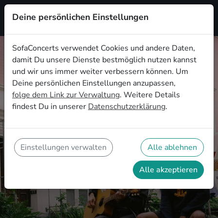
Deine persönlichen Einstellungen
Registrieren
SofaConcerts verwendet Cookies und andere Daten,
damit Du unsere Dienste bestmöglich nutzen kannst
und wir uns immer weiter verbessern können. Um
Deine persönlichen Einstellungen anzupassen,
folge dem Link zur Verwaltung
. Weitere Details
Gemeinsame Konzerterlebnisse
findest Du in unserer
Datenschutzerklärung
.
trotz Corona - so geht`s
3 Konzertideen, die das gemeinsame
Erlebnis hoch und das Ansteckungsrisiko
Einstellungen verwalten
Alle ablehnen
gering halten
Alle akzeptieren